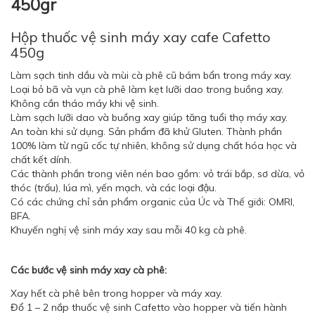
450gr
Hộp thuốc vệ sinh máy xay cafe Cafetto
450g
Làm sạch tinh dầu và mùi cà phê cũ bám bẩn trong máy xay.
Loại bỏ bã và vụn cà phê làm kẹt lưỡi dao trong buồng xay.
Không cần tháo máy khi vệ sinh.
Làm sạch lưỡi dao và buồng xay giúp tăng tuổi thọ máy xay.
An toàn khi sử dụng. Sản phẩm đã khử Gluten. Thành phần
100% làm từ ngũ cốc tự nhiên, không sử dụng chất hóa học và
chất kết dính.
Các thành phần trong viên nén bao gồm: vỏ trái bắp, sơ dừa, vỏ
thóc (trấu), lúa mì, yến mạch, và các loại đậu.
Có các chứng chỉ sản phẩm organic của Úc và Thế giới: OMRI,
BFA.
Khuyến nghị vệ sinh máy xay sau mỗi 40 kg cà phê.
Các bước vệ sinh máy xay cà phê:
Xay hết cà phê bên trong hopper và máy xay.
Đổ 1 – 2 nắp thuốc vệ sinh Cafetto vào hopper và tiến hành