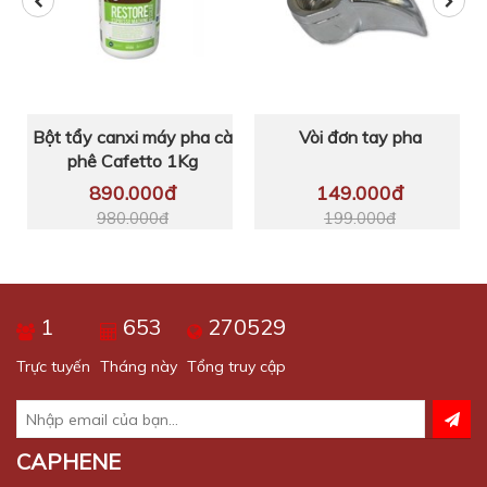
Bột tẩy canxi máy pha cà
Vòi đơn tay pha
phê Cafetto 1Kg
890.000đ
149.000đ
980.000đ
199.000đ
1
653
270529
Trực tuyến
Tháng này
Tổng truy cập
CAPHENE