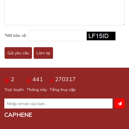
*Mã bảo vệ:
Gửi yêu cầu
Làm lại
2
441
270317
Trực tuyến
Tháng này
Tổng truy cập
CAPHENE