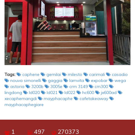
Tags:
caphene
gemilai
milesto
carimali
casadio
nouva simonelli
gaggia
lamvita
expobar
wega
astoria
3200b
3005e
crm 3149
cm300
lingdong
ld020
ld021
ld022
hc600
jx600ad
xecaphemangdi
mayphacaphe
cafetakeaway
mayphacaphegiare
1
497
270373