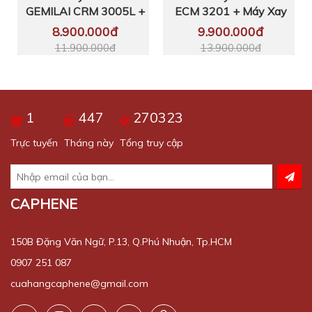
GEMILAI CRM 3005L +
ECM 3201 + Máy Xay
n
Máy Xay Tự Động LD
LD 020 | Công Suất Pha
8.900.000đ
9.900.000đ
021 – Phiên Bản Nâng
100 Ly/Ngày | Giải Pháp
11.900.000đ
13.900.000đ
Cấp | Công Suất Pha 50
Đầu Tư Hiệu Quả Cho
Ly/Ngày | Phù Hợp Sử
Quán Nhỏ Và Cà Phê
Dụng Cho Cá Nhân, Gia
Take Away
Đình Và Văn Phòng
1
447
270323
Trực tuyến
Tháng này
Tổng truy cập
CAPHENE
150B Đặng Văn Ngữ, P.13, Q.Phú Nhuận, Tp.HCM
0907 251 087
cuahangcaphene@gmail.com