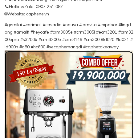
📞Hotline/Zalo: 0907 251 087
🌐Website: caphene.vn
#gemilai #carimali #casadio #nouva #lamvita #expobar #lingd
ong #amalfi #heycafe #crm3005e #crm3005l #ecm3201 #crm32
00bpro #s3200b #crm3200b #crm3149 #cm300 #ld020 #ld021 #
ld900n #a80 #hc600 #xecaphemangdi #caphetakeaway