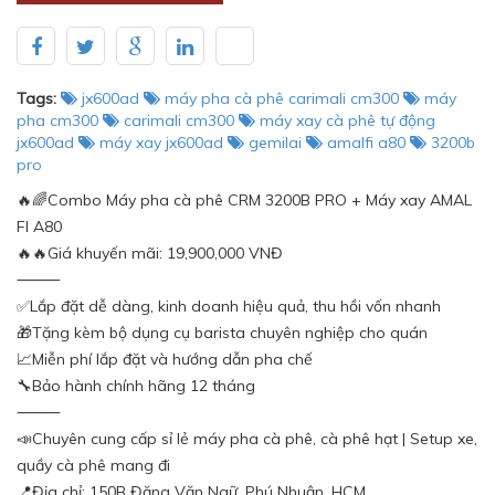
Tags:
jx600ad
máy pha cà phê carimali cm300
máy
pha cm300
carimali cm300
máy xay cà phê tự động
jx600ad
máy xay jx600ad
gemilai
amalfi a80
3200b
pro
🔥🌈Combo Máy pha cà phê CRM 3200B PRO + Máy xay AMAL
FI A80
🔥🔥Giá khuyến mãi: 19,900,000 VNĐ
⸻
✅Lắp đặt dễ dàng, kinh doanh hiệu quả, thu hồi vốn nhanh
🎁Tặng kèm bộ dụng cụ barista chuyên nghiệp cho quán
📈Miễn phí lắp đặt và hướng dẫn pha chế
🔧Bảo hành chính hãng 12 tháng
⸻
📣Chuyên cung cấp sỉ lẻ máy pha cà phê, cà phê hạt | Setup xe,
quầy cà phê mang đi
📍Địa chỉ: 150B Đặng Văn Ngữ, Phú Nhuận, HCM