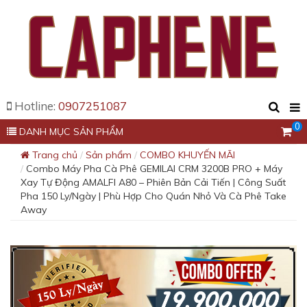
Hotline:
0907251087
0
DANH MỤC SẢN PHẨM
Trang chủ
Sản phẩm
COMBO KHUYẾN MÃI
Combo Máy Pha Cà Phê GEMILAI CRM 3200B PRO + Máy
Xay Tự Động AMALFI A80 – Phiên Bản Cải Tiến | Công Suất
Pha 150 Ly/Ngày | Phù Hợp Cho Quán Nhỏ Và Cà Phê Take
Away