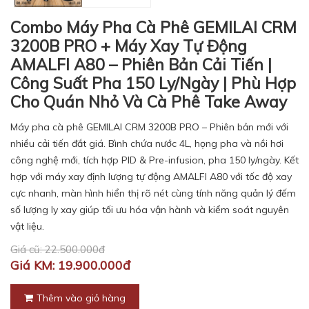
Combo Máy Pha Cà Phê GEMILAI CRM
3200B PRO + Máy Xay Tự Động
AMALFI A80 – Phiên Bản Cải Tiến |
Công Suất Pha 150 Ly/Ngày | Phù Hợp
Cho Quán Nhỏ Và Cà Phê Take Away
Máy pha cà phê GEMILAI CRM 3200B PRO – Phiên bản mới với
nhiều cải tiến đắt giá. Bình chứa nước 4L, họng pha và nồi hơi
công nghệ mới, tích hợp PID & Pre-infusion, pha 150 ly/ngày. Kết
hợp với máy xay định lượng tự động AMALFI A80 với tốc độ xay
cực nhanh, màn hình hiển thị rõ nét cùng tính năng quản lý đếm
số lượng ly xay giúp tối ưu hóa vận hành và kiểm soát nguyên
vật liệu.
Giá cũ: 22.500.000đ
Giá KM: 19.900.000đ
Thêm vào giỏ hàng