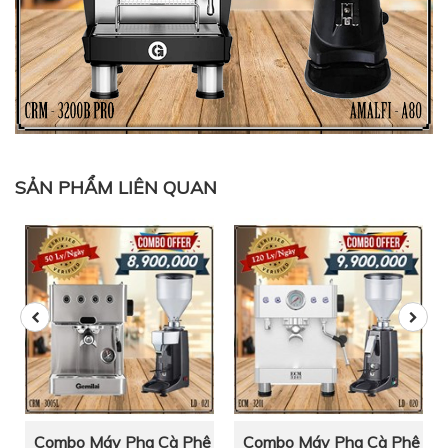
SẢN PHẨM LIÊN QUAN
ê
Combo Máy Pha Cà Phê
Combo Máy Pha Cà Phê